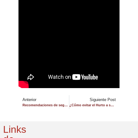
Anterior
Siguiente Post
Recomendaciones de seguridad para detectar falsos policías
¿Cómo evitar el Hurto a su vivienda?
Links